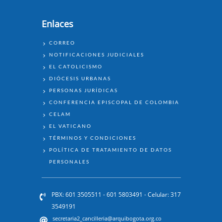
Enlaces
ENLACES
CORREO
NOTIFICACIONES JUDICIALES
EL CATOLICISMO
DIÓCESIS URBANAS
PERSONAS JURÍDICAS
CONFERENCIA EPISCOPAL DE COLOMBIA
CELAM
EL VATICANO
TÉRMINOS Y CONDICIONES
POLÍTICA DE TRATAMIENTO DE DATOS
PERSONALES
PBX: 601 3505511 - 601 5803491 - Celular: 317
3549191
secretaria2_cancilleria@arquibogota.org.co