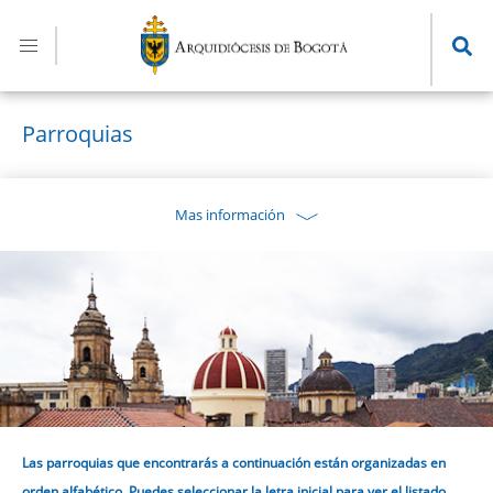
Pasar
al
contenido
principal
Parroquias
Mas información
Las parroquias que encontrarás a continuación están organizadas en
orden alfabético. Puedes seleccionar la letra inicial para ver el listado