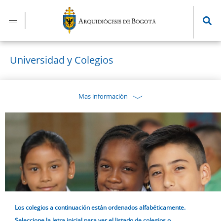
Pasar
al
contenido
principal
Universidad y Colegios
Mas información
Los colegios a continuación están ordenados alfabéticamente.
Seleccione la letra inicial para ver el listado de colegios o