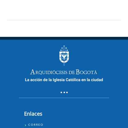
Enlaces
ENLACES
CORREO